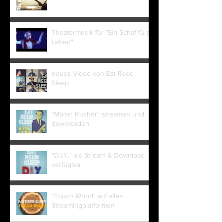
Theatermusik für "Ein Schaf fürs
Leben"
neues Video von Eat Reed
Sleep
"Mister Rusher" streamen und
downloaden
"D.I.Y." als Stream & Download
verfügbar
"Touch Wood" auf allen
Streamingplatformen