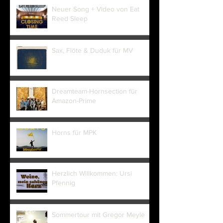
Neuer Song + Video von Eat
Reed Sleep
Sax, Flöte & Duduk für MV
Dreamteam-Hornsection für
Amazon-Prime
Horns für MPK
Herzlich Willkommen: Ursi
Pfennig
Sommertour mit Gregor Meyle