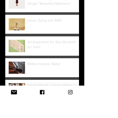
Single "Beautiful Madness"
neuer Song von BAP
Arrangement für Sax-Quartett -
for free!
Blattschraube, Baby!
Touch Wood - neues Video
online
Afrika die 6.