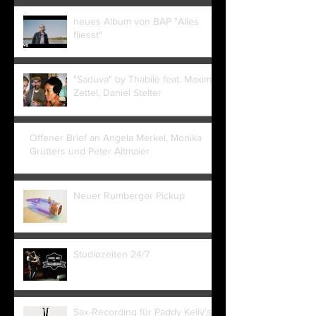
neues Album von BAP "Alles
fliesst"
"Saduva" by Thabilè feat. Maxim
Zettel, Daniel Stelter
Offener Brief an Angela Merkel, Monika
Grütters und Peter Altmaier
Neuer Rumberger Pickup
Studiozeiten 24/7
Sax-Recording für Paddy Kelly's